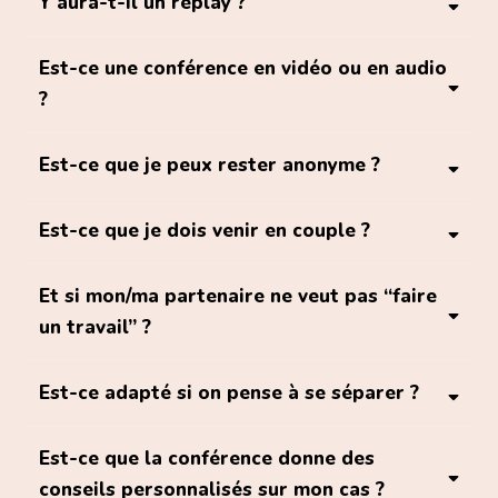
Y aura-t-il un replay ?
comment fonctionne
grand temps de questions-réponses
l’attachement dans nos relations
premières clés
avec vos questions
uniquement en
Est-ce une conférence en vidéo ou en audio
direct
?
se préparer à construire des
au format audio et vidéo
relations plus sécurisantes et apaisées dans le
Est-ce que je peux rester anonyme ?
futur.
Est-ce que je dois venir en couple ?
anonymes
confidentiel
seul·e.
Et si mon/ma partenaire ne veut pas “faire
un travail” ?
une seule personne
quand l’un bouge, le lien bouge
Est-ce adapté si on pense à se séparer ?
avancer
sans forcer l’autre
Est-ce que la conférence donne des
se séparer
conseils personnalisés sur mon cas ?