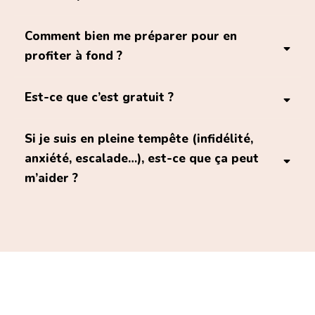
Q/R
Comment bien me préparer pour en
y voir clair
profiter à fond ?
réparer ce qui peut l’être
éviter de se
déchirer
vrai espace
Est-ce que c’est gratuit ?
Si je suis en pleine tempête (infidélité,
offerte
anxiété, escalade…), est-ce que ça peut
prendre de quoi noter
m’aider ?
retrouver du sens
vous réguler