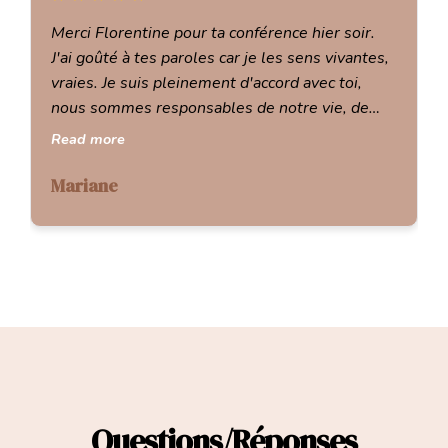
Merci Florentine pour ta conférence hier soir.
J'ai goûté à tes paroles car je les sens vivantes,
vraies. Je suis pleinement d'accord avec toi,
nous sommes responsables de notre vie, de
notre façon d'accueillir ce qui est l'extérieur.
Read more
Mariane
Questions/Réponses