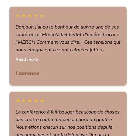
★
★
★
★
★
Bonjour, j'ai eu le bonheur de suivre une de vos
conférence. Elle m'a fait l'effet d'un électrochoc
! MERCI ! Comment vous dire... Ces tensions qui
nous éloignaient ce sont calmées (elles
reviendront c'est certain ! Mais j'aurai déjà
Read more
quelques outils pour les apaiser). C'est
malheureux que votre méthode ne puisse pas
Laurence
être enseignée comme une obligation pour être
heureux à deux, comme vous le disiez, elle
devrait être prise en charge par la sécu !
★
★
★
★
★
Vraiment, inscrivez vous et écouter.... C'est un
bouleversement radical dans comment vivre
La conférence à fait bouger beaucoup de choses
son couple. Merci pour ce cadeau fait à travers
dans notre couple un peu au bord du gouffre
votre conférence. Et merci pour ce mouvement
Nous étions chacun sur nos positions depuis
incroyable dans mon couple, même si j'ai
des semaines et sur la défensive Depuis la