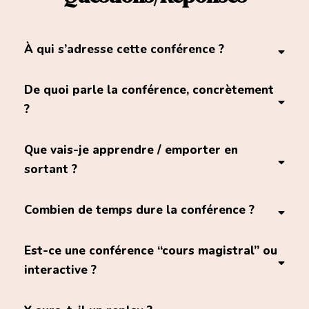
À qui s’adresse cette conférence ?
crise
De quoi parle la conférence, concrètement
distance
disputes répétées
?
épuisement
bloqué·e dans une boucle
le cœur du
Que vais-je apprendre / emporter en
réacteur dans nos liens : l’attachement
sortant ?
bord de la rupture
discernement
séparé·e
Combien de temps dure la conférence ?
mais encore très impacté·e
prévoir “une bonne heure et
Est-ce une conférence “cours magistral” ou
personnes
demie”
grand temps
interactive ?
célibataires
de questions-réponses