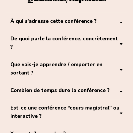
À qui s’adresse cette conférence ?
crise
De quoi parle la conférence, concrètement
distance
disputes répétées
?
épuisement
bloqué·e dans une boucle
le cœur du
Que vais-je apprendre / emporter en
réacteur dans nos liens : l’attachement
sortant ?
bord de la rupture
discernement
séparé·e
Combien de temps dure la conférence ?
mais encore très impacté·e
prévoir “une bonne heure et
Est-ce une conférence “cours magistral” ou
personnes
demie”
grand temps
interactive ?
célibataires
de questions-réponses