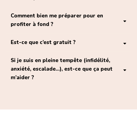
Q/R
Comment bien me préparer pour en
y voir clair
profiter à fond ?
réparer ce qui peut l’être
éviter de se
déchirer
vrai espace
Est-ce que c’est gratuit ?
Si je suis en pleine tempête (infidélité,
offerte
anxiété, escalade…), est-ce que ça peut
prendre de quoi noter
m’aider ?
retrouver du sens
vous réguler