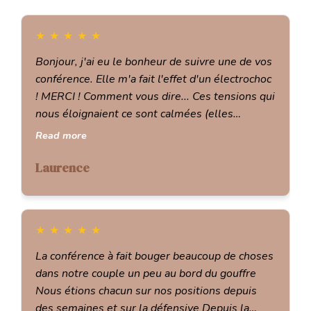
★
★
★
★
★
Bonjour, j'ai eu le bonheur de suivre une de vos
conférence. Elle m'a fait l'effet d'un électrochoc
! MERCI ! Comment vous dire... Ces tensions qui
nous éloignaient ce sont calmées (elles
reviendront c'est certain ! Mais j'aurai déjà
Read more
quelques outils pour les apaiser). C'est
malheureux que votre méthode ne puisse pas
Laurence
être enseignée comme une obligation pour être
heureux à deux, comme vous le disiez, elle
devrait être prise en charge par la sécu !
★
★
★
★
★
Vraiment, inscrivez vous et écouter.... C'est un
bouleversement radical dans comment vivre
La conférence à fait bouger beaucoup de choses
son couple. Merci pour ce cadeau fait à travers
dans notre couple un peu au bord du gouffre
votre conférence. Et merci pour ce mouvement
Nous étions chacun sur nos positions depuis
incroyable dans mon couple, même si j'ai
des semaines et sur la défensive Depuis la