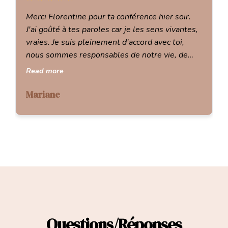
Merci Florentine pour ta conférence hier soir.
J'ai goûté à tes paroles car je les sens vivantes,
vraies. Je suis pleinement d'accord avec toi,
nous sommes responsables de notre vie, de
notre façon d'accueillir ce qui est l'extérieur.
Read more
Mariane
Questions/Réponses