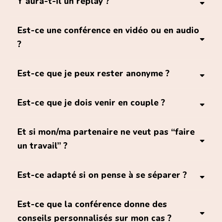
Y aura-t-il un replay ?
comment fonctionne
grand temps de questions-réponses
l’attachement dans nos relations
premières clés
avec vos questions
uniquement en
Est-ce une conférence en vidéo ou en audio
direct
?
se préparer à construire des
au format audio et vidéo
relations plus sécurisantes et apaisées dans le
Est-ce que je peux rester anonyme ?
futur.
Est-ce que je dois venir en couple ?
anonymes
confidentiel
seul·e.
Et si mon/ma partenaire ne veut pas “faire
un travail” ?
une seule personne
quand l’un bouge, le lien bouge
Est-ce adapté si on pense à se séparer ?
avancer
sans forcer l’autre
Est-ce que la conférence donne des
se séparer
conseils personnalisés sur mon cas ?